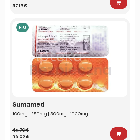
37.19€
Hit!
Sumamed
100mg | 250mg | 500mg | 1000mg
46.70€
38.92€