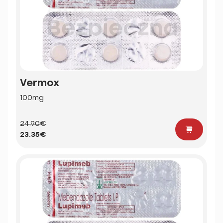
Vermox
100mg
24.90€
23.35€