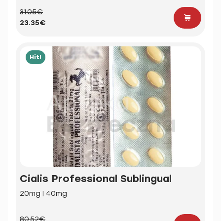
31.05€
23.35€
Hit!
Cialis Professional Sublingual
20mg | 40mg
80.52€