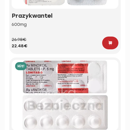
Prazykwantel
600mg
26.98€
22.48€
Hit!