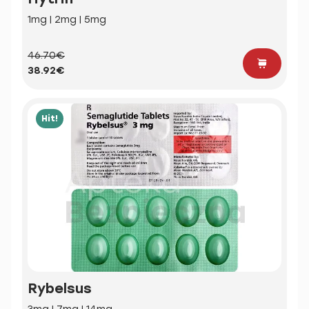
1mg | 2mg | 5mg
46.70€
38.92€
Hit!
Rybelsus