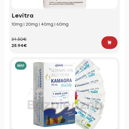
Levitra
10mg | 20mg | 40mg | 60mg
34.50€
25.94€
Hit!