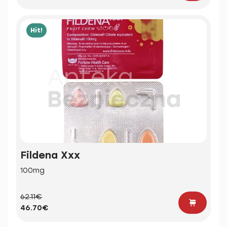
Hit!
Fildena Xxx
100mg
62.11€
46.70€