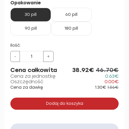
Opakowanie
30 pill
60 pill
90 pill
180 pill
Ilość:
-
+
Cena całkowita
38.92€
46.70€
Cena za jednostkę
0.63€
Oszczędność
0.00€
Cena za dawkę
1.30€
1.56€
Dodaj do koszyka