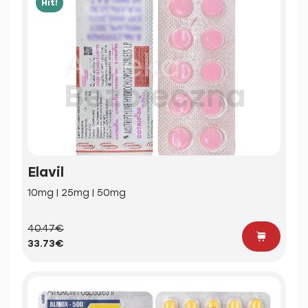
Hit!
Elavil
10mg | 25mg | 50mg
40.47€
33.73€