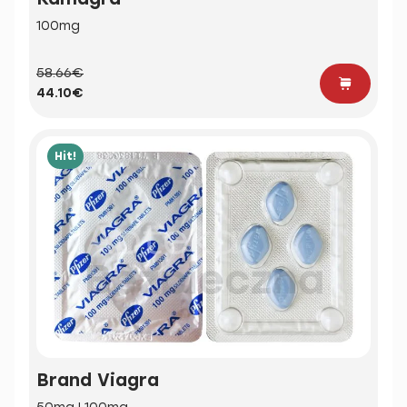
100mg
58.66€
44.10€
Hit!
Brand Viagra