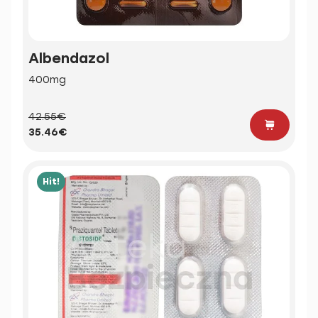
Albendazol
400mg
42.55€
35.46€
Hit!