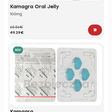
Kamagra Oral Jelly
100mg
65.56€
49.29€
Hit!
Kamagra