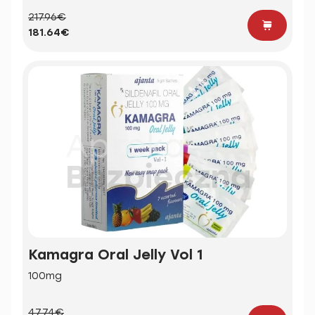
217.96€
181.64€
Kamagra Oral Jelly Vol 1
100mg
47.74€