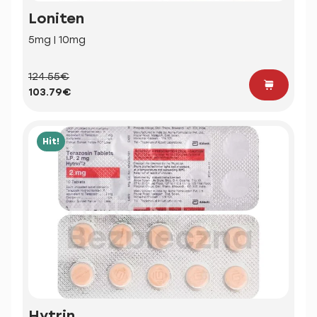
Loniten
5mg | 10mg
124.55€
103.79€
Hit!
Hytrin