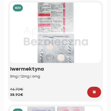
Hit!
Iwermektyna
3mg | 12mg | 6mg
46.70€
38.92€