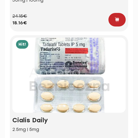
50mg | 100mg
24.15€
18.16€
Hit!
Cialis Daily
2.5mg | 5mg