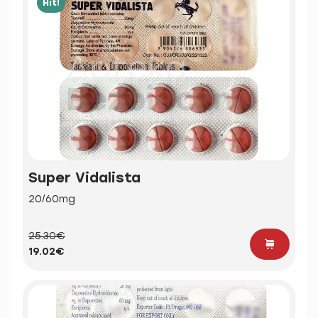
Hit!
Super Vidalista
20/60mg
25.30€
19.02€