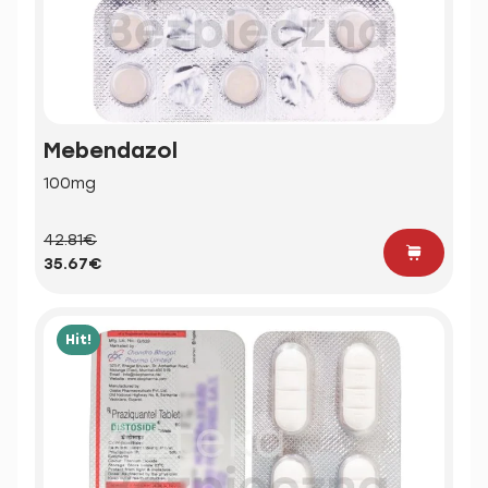
Mebendazol
100mg
42.81€
35.67€
Hit!