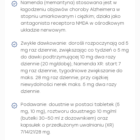
Namenda (memantyna) stosowana jest w
łagodzeniu objawów choroby Alzheimera w
stopniu umiarkowanym i ciężkim; działa jako
antagonista receptora NMDA w ośrodkowym
układzie nerwowym.
Zwykłe dawkowanie: dorośli rozpoczynają od 5
mg raz dziennie, zwiększając co tydzień o 5 mg
do dawki podtrzymującej 10 mg dwa razy
dziennie (20 mg/dobę); Namenda XR: start 7
mg raz dziennie, tygodniowe zwiększanie do
maks. 28 mg raz dziennie; przy ciężkiej
niewydolności nerek maks. 5 mg dwa razy
dziennie.
Podawanie: doustnie w postaci tabletek (5
mg, 10 mg), roztworu doustnego 10 mg/ml
(butelki 30–50 ml z dozownikiem) oraz
kapsułek o przedłużonym uwalnianiu (XR)
7/14/21/28 mg.