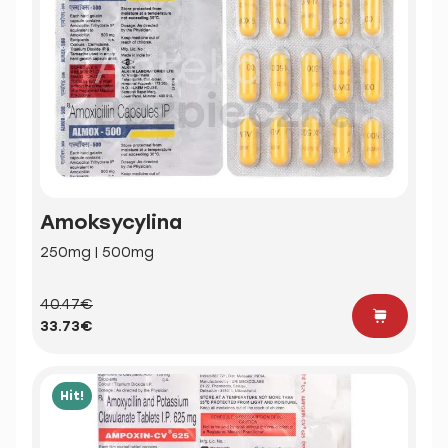
Amoksycylina
250mg | 500mg
40.47€
33.73€
Hit!