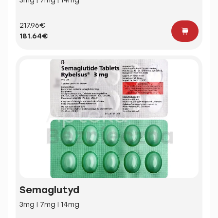
3mg | 7mg | 14mg
217.96€
181.64€
Semaglutyd
3mg | 7mg | 14mg