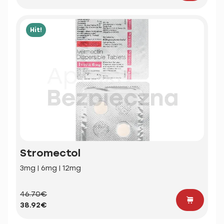
Hit!
Stromectol
3mg | 6mg | 12mg
46.70€
38.92€