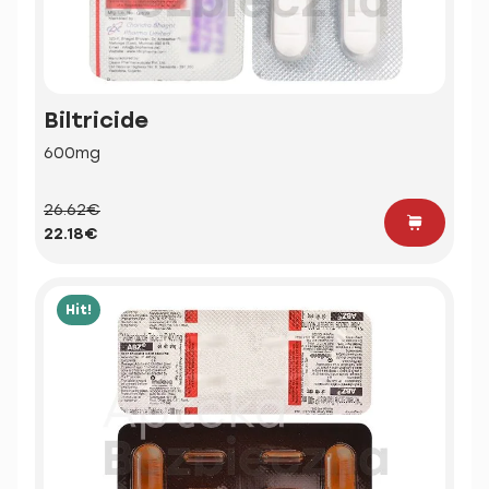
Biltricide
600mg
26.62€
22.18€
Hit!