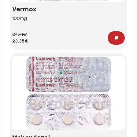
Vermox
100mg
24.91€
23.35€