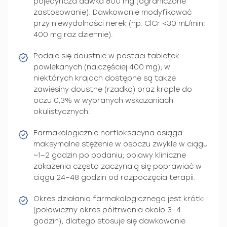
pojedyncza dawka 800 mg (ograniczone
zastosowanie). Dawkowanie modyfikować
przy niewydolności nerek (np. ClCr <30 mL/min:
400 mg raz dziennie).
Podaje się doustnie w postaci tabletek
powlekanych (najczęściej 400 mg); w
niektórych krajach dostępne są także
zawiesiny doustne (rzadko) oraz krople do
oczu 0,3% w wybranych wskazaniach
okulistycznych.
Farmakologicznie norfloksacyna osiąga
maksymalne stężenie w osoczu zwykle w ciągu
~1–2 godzin po podaniu; objawy kliniczne
zakażenia często zaczynają się poprawiać w
ciągu 24–48 godzin od rozpoczęcia terapii.
Okres działania farmakologicznego jest krótki
(połowiczny okres półtrwania około 3–4
godzin), dlatego stosuje się dawkowanie