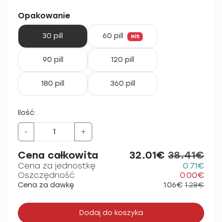
Opakowanie
30 pill
60 pill
Hit
90 pill
120 pill
180 pill
360 pill
Ilość:
-
+
Cena całkowita
32.01€
38.41€
Cena za jednostkę
0.71€
Oszczędność
0.00€
Cena za dawkę
1.06€
1.28€
Dodaj do koszyka