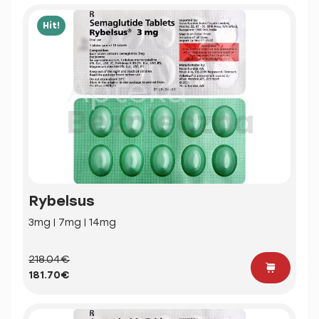
Hit!
Rybelsus
3mg | 7mg | 14mg
218.04€
181.70€