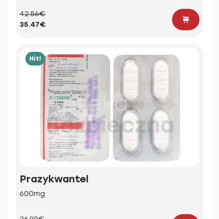
42.56€
35.47€
Hit!
Prazykwantel
600mg