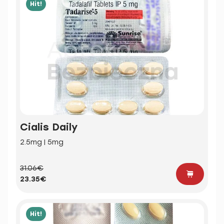
Hit!
Cialis Daily
2.5mg | 5mg
31.06€
23.35€
Hit!