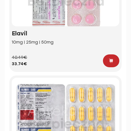
Elavil
10mg | 25mg | 50mg
40.49€
33.74€