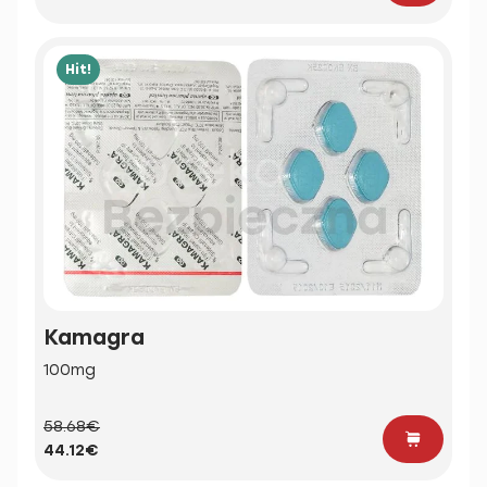
Hit!
Kamagra
100mg
58.68€
44.12€