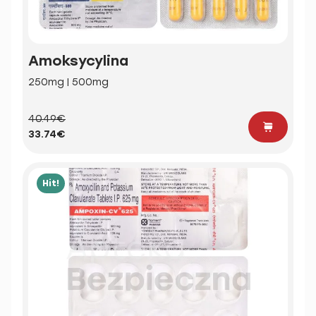
Amoksycylina
250mg | 500mg
40.49€
33.74€
Hit!