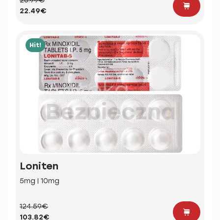
26.99€
22.49€
Hit!
Loniten
5mg | 10mg
124.59€
103.82€