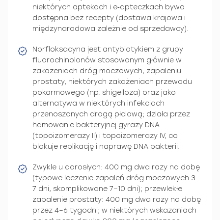
niektórych aptekach i e‑apteczkach bywa
dostępna bez recepty (dostawa krajowa i
międzynarodowa zależnie od sprzedawcy).
Norfloksacyna jest antybiotykiem z grupy
fluorochinolonów stosowanym głównie w
zakażeniach dróg moczowych, zapaleniu
prostaty, niektórych zakażeniach przewodu
pokarmowego (np. shigelloza) oraz jako
alternatywa w niektórych infekcjach
przenoszonych drogą płciową; działa przez
hamowanie bakteryjnej gyrazy DNA
(topoizomerazy II) i topoizomerazy IV, co
blokuje replikację i naprawę DNA bakterii.
Zwykle u dorosłych: 400 mg dwa razy na dobę
(typowe leczenie zapaleń dróg moczowych 3–
7 dni, skomplikowane 7–10 dni); przewlekłe
zapalenie prostaty: 400 mg dwa razy na dobę
przez 4–6 tygodni; w niektórych wskazaniach