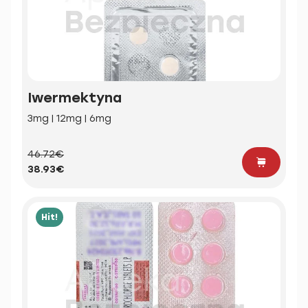
Iwermektyna
3mg | 12mg | 6mg
46.72€
38.93€
Hit!