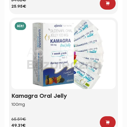
34.52€
25.95€
Hit!
Kamagra Oral Jelly
100mg
65.59€
49.31€