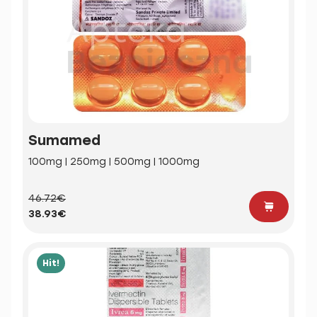
Sumamed
100mg | 250mg | 500mg | 1000mg
46.72€
38.93€
Hit!