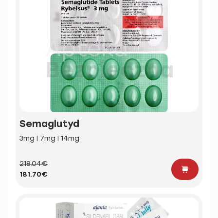
Semaglutyd
3mg | 7mg | 14mg
218.04€
181.70€