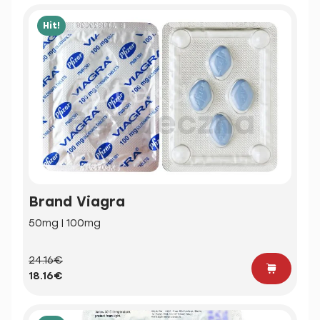
Hit!
Brand Viagra
50mg | 100mg
24.16€
18.16€