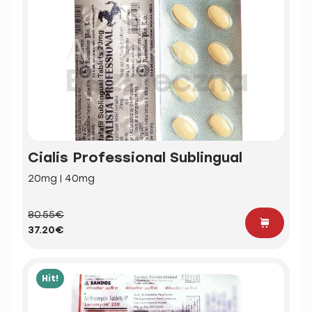
Cialis Professional Sublingual
20mg | 40mg
80.55€
37.20€
Hit!