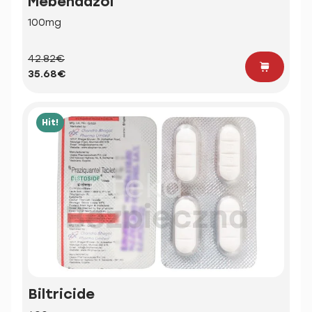
Mebendazol
100mg
42.82€
35.68€
Hit!
Biltricide