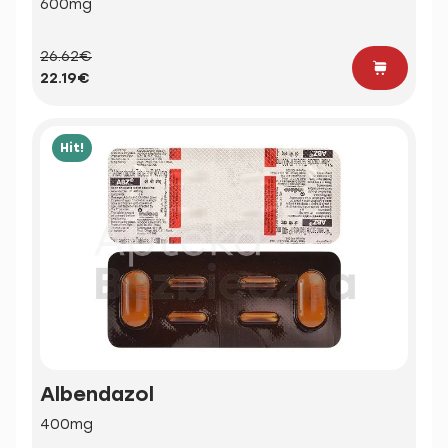
600mg
26.62€
22.19€
Hit!
Albendazol
400mg