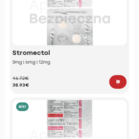
Stromectol
3mg | 6mg | 12mg
46.72€
38.93€
Hit!