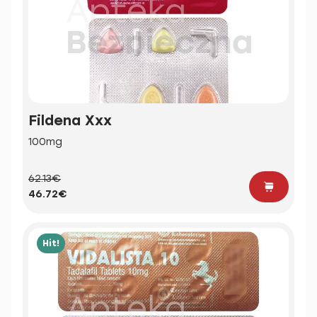
Fildena Xxx
100mg
62.13€
46.72€
Hit!