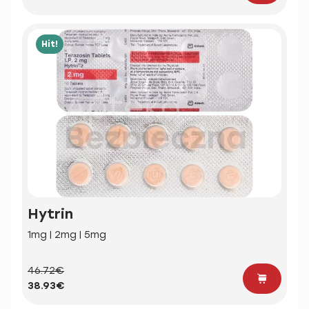
Hit!
Hytrin
1mg | 2mg | 5mg
46.72€
38.93€